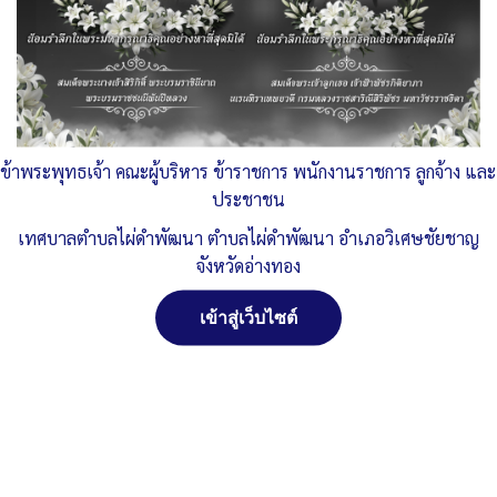
Published
, 3 มีนาคม 2565
|
By
ทต.ไผ่ดำพัฒนา จ.อ่างทอง
แผนยุทธศาสตร์การพัฒนา-65-ข้อ-4
ดาวน์โหลด
Post Views:
1,288
Posted in
แผนพัฒนาท้องถิ่น
ข้าพระพุทธเจ้า คณะผู้บริหาร ข้าราชการ พนักงานราชการ ลูกจ้าง และ
ประชาชน
จัดการ การอนุญาตใช้งาน Cookies
เทศบาลตำบลไผ่ดำพัฒนา ตำบลไผ่ดำพัฒนา อำเภอวิเศษชัยชาญ
จังหวัดอ่างทอง
เว็บไซต์ เทศบาลตำบลไผ่ดำพัฒนา ตำบลไผ่ดำพัฒนา อำเภอ
วิเศษชัยชาญ จังหวัดอ่างทอง (www.phaidum.go.th) มีการใช้งาน
เข้าสู่เว็บไซต์
เทคโนโลยีคุกกี้ หรือ เทคโนโลยีอื่นที่มีลักษณะใกล้เคียงกันกับคุกกี้ บน
เว็บไซต์ของเรา โปรดศึกษา นโยบายการใช้คุกกี้ และ นโยบายความเป็น
ส่วนตัวของข้อมูล ก่อนใช้บริการเว็บไซต์ ได้ที่ลิงค์ด้านล่าง
ยอมรับ
ปฏิเสธ