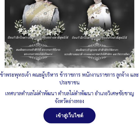
Published
, 11 เมษายน 2568
|
By
ทต.ไผ่ดำพัฒนา จ.อ่างทอง
ประกาศแผนปฏิบัติการป้องกันการทุจริต-66-ถึง-
ดาวน์โหลด
o25แผนปฏิบัติการป้องกันการทุจริต-5-ปี-66-ถึง-70
ดาวน์โหลด
ส่วนที่-23
ดาวน์โหลด
ส่วนที่-3มิติที่-1
ดาวน์โหลด
ข้าพระพุทธเจ้า คณะผู้บริหาร ข้าราชการ พนักงานราชการ ลูกจ้าง และ
Post Views:
385
ประชาชน
Posted in
แผนปฏิบัติราชการ ด้านการป้องกัน และ ปราบปราม การ
ทุจริต
เทศบาลตำบลไผ่ดำพัฒนา ตำบลไผ่ดำพัฒนา อำเภอวิเศษชัยชาญ
จังหวัดอ่างทอง
เข้าสู่เว็บไซต์
จัดการ การอนุญาตใช้งาน Cookies
เว็บไซต์ เทศบาลตำบลไผ่ดำพัฒนา ตำบลไผ่ดำพัฒนา อำเภอ
วิเศษชัยชาญ จังหวัดอ่างทอง (www.phaidum.go.th) มีการใช้งาน