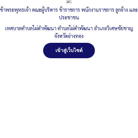
ในภูมิภาค
ข้าพระพุทธเจ้า คณะผู้บริหาร ข้าราชการ พนักงานราชการ ลูกจ้าง และ
ประชาชน
Published
, 18 กุมภาพันธ์ 2568
|
By
ทต.ไผ่ดำพัฒนา จ.อ่างทอง
เทศบาลตำบลไผ่ดำพัฒนา ตำบลไผ่ดำพัฒนา อำเภอวิเศษชัยชาญ
MX-2630N_20250218_104333
ดาวน์โหลด
จังหวัดอ่างทอง
Post Views:
777
เข้าสู่เว็บไซต์
Posted in
ข่าวประชาสัมพันธ์
จัดการ การอนุญาตใช้งาน Cookies
เว็บไซต์ เทศบาลตำบลไผ่ดำพัฒนา ตำบลไผ่ดำพัฒนา อำเภอ
วิเศษชัยชาญ จังหวัดอ่างทอง (www.phaidum.go.th) มีการใช้งาน
เทคโนโลยีคุกกี้ หรือ เทคโนโลยีอื่นที่มีลักษณะใกล้เคียงกันกับคุกกี้ บน
เว็บไซต์ของเรา โปรดศึกษา นโยบายการใช้คุกกี้ และ นโยบายความเป็น
ส่วนตัวของข้อมูล ก่อนใช้บริการเว็บไซต์ ได้ที่ลิงค์ด้านล่าง