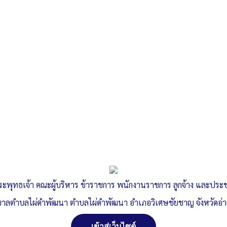
ระพุทธเจ้า คณะผู้บริหาร ข้าราชการ พนักงานราชการ ลูกจ้าง และปร
าลตำบลไผ่ดำพัฒนา ตำบลไผ่ดำพัฒนา อำเภอวิเศษชัยชาญ จังหวัดอ่
เข้าสู่เว็บไซต์