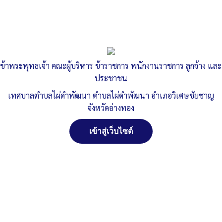
Published
, 29 ธันวาคม 2564
|
By
ทต.ไผ่ดำพัฒนา จ.อ่างทอง
ข้าพระพุทธเจ้า คณะผู้บริหาร ข้าราชการ พนักงานราชการ ลูกจ้าง และ
ประชาชน
เทศบาลตำบลไผ่ดำพัฒนา ตำบลไผ่ดำพัฒนา อำเภอวิเศษชัยชาญ
จังหวัดอ่างทอง
เข้าสู่เว็บไซต์
Post Views:
1,021
Posted in
ภาษีที่ดิน และ สิ่งปลูกสร้าง