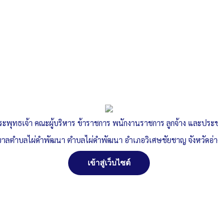
ระพุทธเจ้า คณะผู้บริหาร ข้าราชการ พนักงานราชการ ลูกจ้าง และปร
าลตำบลไผ่ดำพัฒนา ตำบลไผ่ดำพัฒนา อำเภอวิเศษชัยชาญ จังหวัดอ่
เข้าสู่เว็บไซต์