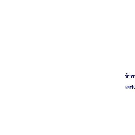
o25-ประกาศ-ก.จ.-ก.ท.-และ-ก.อบต.-เรื่อง-มาตรฐานทั่ว-
ดาวน์โหลด
ข้าพ
เทศบ