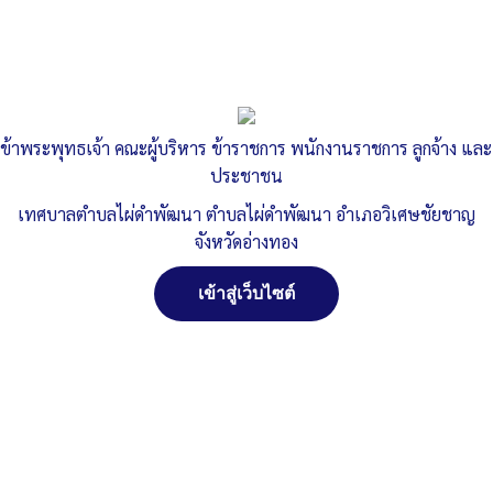
Published
, 12 เมษายน 2565
|
By
ทต.ไผ่ดำพัฒนา จ.อ่างทอง
o27-ประกาศ-ก.จ.-ก.ท.-และ-ก.อบต.-เรื่อง-มาตรฐานทั่ว
ดาวน์โหลด
o27-ประกาศกำหนดการมาปฏิบัติราชการเพื่อประก
ดาวน์โหลด
ข้าพระพุทธเจ้า คณะผู้บริหาร ข้าราชการ พนักงานราชการ ลูกจ้าง และ
ประชาชน
o27-ประกาศวินัยและการรักษาวินัย-และการดำเนิ
ดาวน์โหลด
เทศบาลตำบลไผ่ดำพัฒนา ตำบลไผ่ดำพัฒนา อำเภอวิเศษชัยชาญ
จังหวัดอ่างทอง
o27-ประกาศหลักเกณฑ์และเงื่อนไขและวิธีการปร
ดาวน์โหลด
เข้าสู่เว็บไซต์
o27-แผนพัฒนาบุคลากร-พ.ศ.-๒๕๖๔-๒๕๖๖
ดาวน์โหลด
o27-หลักเกณฑ์และเงื่อนไขการสอบคัดเลือกพนัก
ดาวน์โหลด
Post Views:
1,472
Posted in
ระบบงานบริหารงานบุคคล