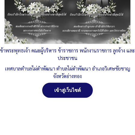
Published
, 5 ตุลาคม 2564
|
By
ทต.ไผ่ดำพัฒนา จ.อ่างทอง
สรุปรายงานข้อมูลเรื่องร้องเรียนการทจริต
ดาวน์โหลด
Post Views:
714
Posted in
แผนปฏิบัติราชการ ด้านการป้องกัน และ ปราบปราม การ
ทุจริต
ข้าพระพุทธเจ้า คณะผู้บริหาร ข้าราชการ พนักงานราชการ ลูกจ้าง และ
ประชาชน
เทศบาลตำบลไผ่ดำพัฒนา ตำบลไผ่ดำพัฒนา อำเภอวิเศษชัยชาญ
จัดการ การอนุญาตใช้งาน Cookies
จังหวัดอ่างทอง
เว็บไซต์ เทศบาลตำบลไผ่ดำพัฒนา ตำบลไผ่ดำพัฒนา อำเภอ
เข้าสู่เว็บไซต์
วิเศษชัยชาญ จังหวัดอ่างทอง (www.phaidum.go.th) มีการใช้งาน
เทคโนโลยีคุกกี้ หรือ เทคโนโลยีอื่นที่มีลักษณะใกล้เคียงกันกับคุกกี้ บน
เว็บไซต์ของเรา โปรดศึกษา นโยบายการใช้คุกกี้ และ นโยบายความเป็น
ส่วนตัวของข้อมูล ก่อนใช้บริการเว็บไซต์ ได้ที่ลิงค์ด้านล่าง
ยอมรับ