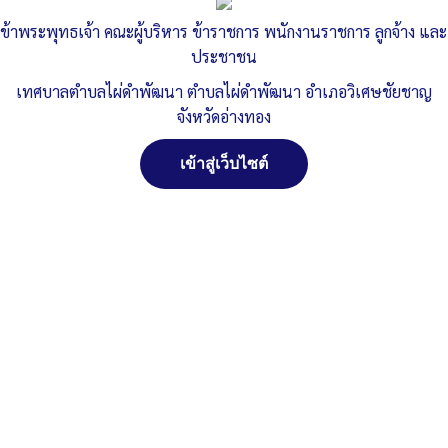
และเงินกู้
ข้าพระพุทธเจ้า คณะผู้บริหาร ข้าราชการ พนักงานราชการ ลูกจ้าง และ
ประชาชน
Published
, 30 กันยายน 2564
|
By
ทต.ไผ่ดำพัฒนา จ.อ่างทอง
สดงผผลการดำนินงานจ่ายจากเงินรายรับ-เงินสะะสม-เงินทุนสำรอง-
เทศบาลตำบลไผ่ดำพัฒนา ตำบลไผ่ดำพัฒนา อำเภอวิเศษชัยชาญ
เงินสะสม-และเงินกู้
ดาวน์โหลด
จังหวัดอ่างทอง
Post Views:
919
เข้าสู่เว็บไซต์
Posted in
งบประมาณรายจ่ายประจำปี
จัดการ การอนุญาตใช้งาน Cookies
เว็บไซต์ เทศบาลตำบลไผ่ดำพัฒนา ตำบลไผ่ดำพัฒนา อำเภอ
วิเศษชัยชาญ จังหวัดอ่างทอง (www.phaidum.go.th) มีการใช้งาน
เทคโนโลยีคุกกี้ หรือ เทคโนโลยีอื่นที่มีลักษณะใกล้เคียงกันกับคุกกี้ บน
เว็บไซต์ของเรา โปรดศึกษา นโยบายการใช้คุกกี้ และ นโยบายความเป็น
ส่วนตัวของข้อมูล ก่อนใช้บริการเว็บไซต์ ได้ที่ลิงค์ด้านล่าง