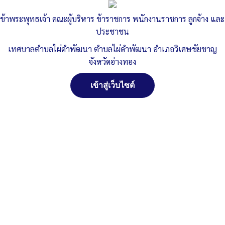
ทดลอง มิถุนายน ๖๒
ข้าพระพุทธเจ้า คณะผู้บริหาร ข้าราชการ พนักงานราชการ ลูกจ้าง และ
ประชาชน
Published
, 30 กันยายน 2564
|
By
ทต.ไผ่ดำพัฒนา จ.อ่างทอง
เทศบาลตำบลไผ่ดำพัฒนา ตำบลไผ่ดำพัฒนา อำเภอวิเศษชัยชาญ
รายงานแสดงรายรับ-รายจ่าย-และงบทดลอง-มิถุนายน
จังหวัดอ่างทอง
ดาวน์โหลด
เข้าสู่เว็บไซต์
Post Views:
756
Posted in
งบประมาณรายจ่ายประจำปี
จัดการ การอนุญาตใช้งาน Cookies
เว็บไซต์ เทศบาลตำบลไผ่ดำพัฒนา ตำบลไผ่ดำพัฒนา อำเภอ
วิเศษชัยชาญ จังหวัดอ่างทอง (www.phaidum.go.th) มีการใช้งาน
เทคโนโลยีคุกกี้ หรือ เทคโนโลยีอื่นที่มีลักษณะใกล้เคียงกันกับคุกกี้ บน
เว็บไซต์ของเรา โปรดศึกษา นโยบายการใช้คุกกี้ และ นโยบายความเป็น
ส่วนตัวของข้อมูล ก่อนใช้บริการเว็บไซต์ ได้ที่ลิงค์ด้านล่าง