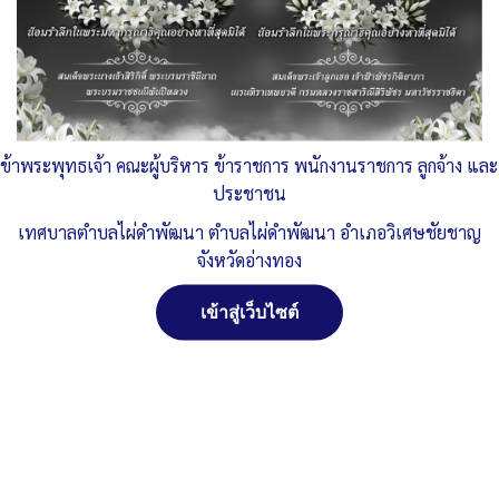
Published
, 2 มีนาคม 2565
|
By
ทต.ไผ่ดำพัฒนา จ.อ่างทอง
o18แผนการใช้จ่ายงบประมาณประจำปี
ดาวน์โหลด
Post Views:
1,466
Posted in
งบประมาณรายจ่ายประจำปี
ข้าพระพุทธเจ้า คณะผู้บริหาร ข้าราชการ พนักงานราชการ ลูกจ้าง และ
ประชาชน
จัดการ การอนุญาตใช้งาน Cookies
เทศบาลตำบลไผ่ดำพัฒนา ตำบลไผ่ดำพัฒนา อำเภอวิเศษชัยชาญ
จังหวัดอ่างทอง
เว็บไซต์ เทศบาลตำบลไผ่ดำพัฒนา ตำบลไผ่ดำพัฒนา อำเภอ
วิเศษชัยชาญ จังหวัดอ่างทอง (www.phaidum.go.th) มีการใช้งาน
เข้าสู่เว็บไซต์
เทคโนโลยีคุกกี้ หรือ เทคโนโลยีอื่นที่มีลักษณะใกล้เคียงกันกับคุกกี้ บน
เว็บไซต์ของเรา โปรดศึกษา นโยบายการใช้คุกกี้ และ นโยบายความเป็น
ส่วนตัวของข้อมูล ก่อนใช้บริการเว็บไซต์ ได้ที่ลิงค์ด้านล่าง
ยอมรับ
ปฏิเสธ