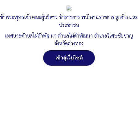
ปีงบประมาณ 2567
ข้าพระพุทธเจ้า คณะผู้บริหาร ข้าราชการ พนักงานราชการ ลูกจ้าง และ
ประชาชน
Published
, 13 กุมภาพันธ์ 2568
|
By
ทต.ไผ่ดำพัฒนา จ.อ่างทอง
o11-สรุปข้อมูลเชิงสถิติการให้บริการแนวนอน
ดาวน์โหลด
เทศบาลตำบลไผ่ดำพัฒนา ตำบลไผ่ดำพัฒนา อำเภอวิเศษชัยชาญ
จังหวัดอ่างทอง
o11-สรุปข้อมูลเชิงสถิติการให้บริการ-ปี-67-แก้ไข
ดาวน์โหลด
เข้าสู่เว็บไซต์
Post Views:
415
Posted in
คู่มือประชาชน
จัดการ การอนุญาตใช้งาน Cookies
เว็บไซต์ เทศบาลตำบลไผ่ดำพัฒนา ตำบลไผ่ดำพัฒนา อำเภอ
วิเศษชัยชาญ จังหวัดอ่างทอง (www.phaidum.go.th) มีการใช้งาน
เทคโนโลยีคุกกี้ หรือ เทคโนโลยีอื่นที่มีลักษณะใกล้เคียงกันกับคุกกี้ บน
เว็บไซต์ของเรา โปรดศึกษา นโยบายการใช้คุกกี้ และ นโยบายความเป็น