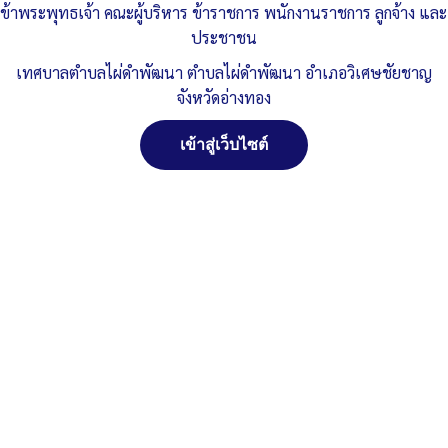
ข้าพระพุทธเจ้า คณะผู้บริหาร ข้าราชการ พนักงานราชการ ลูกจ้าง และ
ประชาชน
Published
, 15 พฤศจิกายน 2566
|
By
ทต.ไผ่ดำพัฒนา จ.อ่างทอง
เทศบาลตำบลไผ่ดำพัฒนา ตำบลไผ่ดำพัฒนา อำเภอวิเศษชัยชาญ
รายงานการเงิน-ประจำปีงบประมาณพ.ศ.๖๖
ดาวน์โหลด
จังหวัดอ่างทอง
Post Views:
795
เข้าสู่เว็บไซต์
Posted in
งบประมาณรายจ่ายประจำปี
จัดการ การอนุญาตใช้งาน Cookies
เว็บไซต์ เทศบาลตำบลไผ่ดำพัฒนา ตำบลไผ่ดำพัฒนา อำเภอ
วิเศษชัยชาญ จังหวัดอ่างทอง (www.phaidum.go.th) มีการใช้งาน
เทคโนโลยีคุกกี้ หรือ เทคโนโลยีอื่นที่มีลักษณะใกล้เคียงกันกับคุกกี้ บน
เว็บไซต์ของเรา โปรดศึกษา นโยบายการใช้คุกกี้ และ นโยบายความเป็น
ส่วนตัวของข้อมูล ก่อนใช้บริการเว็บไซต์ ได้ที่ลิงค์ด้านล่าง
ยอมรับ