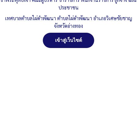
Published
, 4 ตุลาคม 2564
|
By
ทต.ไผ่ดำพัฒนา จ.อ่างทอง
ประชาชน
รายงานการประชุมสมัยสามัญ-สมัยที่-4-ครั้งที1
ดาวน์โหลด
เทศบาลตำบลไผ่ดำพัฒนา ตำบลไผ่ดำพัฒนา อำเภอวิเศษชัยชาญ
จังหวัดอ่างทอง
Post Views:
902
Posted in
งานกิจการสภา
เข้าสู่เว็บไซต์
จัดการ การอนุญาตใช้งาน Cookies
เว็บไซต์ เทศบาลตำบลไผ่ดำพัฒนา ตำบลไผ่ดำพัฒนา อำเภอ
วิเศษชัยชาญ จังหวัดอ่างทอง (www.phaidum.go.th) มีการใช้งาน
เทคโนโลยีคุกกี้ หรือ เทคโนโลยีอื่นที่มีลักษณะใกล้เคียงกันกับคุกกี้ บน
เว็บไซต์ของเรา โปรดศึกษา นโยบายการใช้คุกกี้ และ นโยบายความเป็น
ส่วนตัวของข้อมูล ก่อนใช้บริการเว็บไซต์ ได้ที่ลิงค์ด้านล่าง
ยอมรับ
ปฏิเสธ