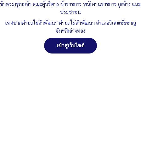
ข้าพระพุทธเจ้า คณะผู้บริหาร ข้าราชการ พนักงานราชการ ลูกจ้าง และ
Published
, 4 ตุลาคม 2564
|
By
ทต.ไผ่ดำพัฒนา จ.อ่างทอง
ประชาชน
รายงานการประชุมสมัยสามัญ-สมัยที่-4-ครั้งที-1-
เทศบาลตำบลไผ่ดำพัฒนา ตำบลไผ่ดำพัฒนา อำเภอวิเศษชัยชาญ
2562
ดาวน์โหลด
จังหวัดอ่างทอง
Post Views:
995
เข้าสู่เว็บไซต์
Posted in
งานกิจการสภา
จัดการ การอนุญาตใช้งาน Cookies
เว็บไซต์ เทศบาลตำบลไผ่ดำพัฒนา ตำบลไผ่ดำพัฒนา อำเภอ
วิเศษชัยชาญ จังหวัดอ่างทอง (www.phaidum.go.th) มีการใช้งาน
เทคโนโลยีคุกกี้ หรือ เทคโนโลยีอื่นที่มีลักษณะใกล้เคียงกันกับคุกกี้ บน
เว็บไซต์ของเรา โปรดศึกษา นโยบายการใช้คุกกี้ และ นโยบายความเป็น
ส่วนตัวของข้อมูล ก่อนใช้บริการเว็บไซต์ ได้ที่ลิงค์ด้านล่าง
ยอมรับ