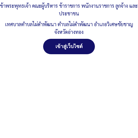
1/2567
ข้าพระพุทธเจ้า คณะผู้บริหาร ข้าราชการ พนักงานราชการ ลูกจ้าง และ
ประชาชน
Published
, 29 เมษายน 2567
|
By
ทต.ไผ่ดำพัฒนา จ.อ่างทอง
เทศบาลตำบลไผ่ดำพัฒนา ตำบลไผ่ดำพัฒนา อำเภอวิเศษชัยชาญ
สมัยสามัญ-สมัยที่-1-ครั้งที่-1-67
ดาวน์โหลด
จังหวัดอ่างทอง
Post Views:
315
เข้าสู่เว็บไซต์
Posted in
งานกิจการสภา
จัดการ การอนุญาตใช้งาน Cookies
เว็บไซต์ เทศบาลตำบลไผ่ดำพัฒนา ตำบลไผ่ดำพัฒนา อำเภอ
วิเศษชัยชาญ จังหวัดอ่างทอง (www.phaidum.go.th) มีการใช้งาน
เทคโนโลยีคุกกี้ หรือ เทคโนโลยีอื่นที่มีลักษณะใกล้เคียงกันกับคุกกี้ บน
เว็บไซต์ของเรา โปรดศึกษา นโยบายการใช้คุกกี้ และ นโยบายความเป็น
ส่วนตัวของข้อมูล ก่อนใช้บริการเว็บไซต์ ได้ที่ลิงค์ด้านล่าง
ยอมรับ