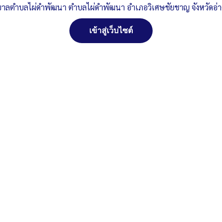
าลตำบลไผ่ดำพัฒนา ตำบลไผ่ดำพัฒนา อำเภอวิเศษชัยชาญ จังหวัดอ่
เข้าสู่เว็บไซต์