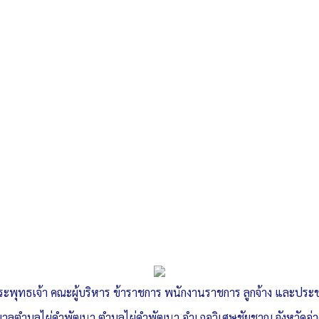
ระพุทธเจ้า คณะผู้บริหาร ข้าราชการ พนักงานราชการ ลูกจ้าง และปร
าลตำบลไผ่ดำพัฒนา ตำบลไผ่ดำพัฒนา อำเภอวิเศษชัยชาญ จังหวัดอ่