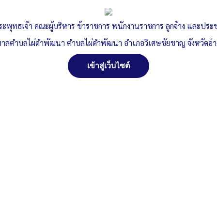
ระพุทธเจ้า คณะผู้บริหาร ข้าราชการ พนักงานราชการ ลูกจ้าง และปร
าลตำบลไผ่ดำพัฒนา ตำบลไผ่ดำพัฒนา อำเภอวิเศษชัยชาญ จังหวัดอ่
เข้าสู่เว็บไซต์