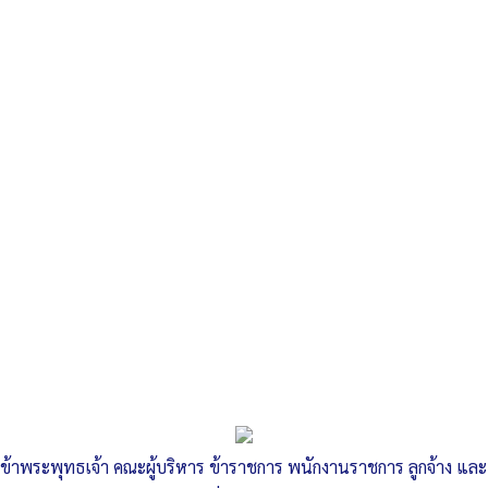
«
ประกาศ งบแสดงผลการดำเนินงาน
ประกาศ รายงานงบแสดงฐานะทางการเงิน
»
ประกาศ ประกอบงบผลการดำเนินงาน
ข้าพระพุทธเจ้า คณะผู้บริหาร ข้าราชการ พนักงานราชการ ลูกจ้าง และ
Published
, 5 ตุลาคม 2564
|
By
ทต.ไผ่ดำพัฒนา จ.อ่างทอง