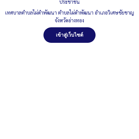
ประชาชน
ประกอบงบแสดงผลการดำเนินงาน
ดาวน์โหลด
เทศบาลตำบลไผ่ดำพัฒนา ตำบลไผ่ดำพัฒนา อำเภอวิเศษชัยชาญ
Post Views:
845
จังหวัดอ่างทอง
Posted in
ประกาศ/หนังสือราชการต่าง ๆ
เข้าสู่เว็บไซต์
จัดการ การอนุญาตใช้งาน Cookies
เว็บไซต์ เทศบาลตำบลไผ่ดำพัฒนา ตำบลไผ่ดำพัฒนา อำเภอ
วิเศษชัยชาญ จังหวัดอ่างทอง (www.phaidum.go.th) มีการใช้งาน
เทคโนโลยีคุกกี้ หรือ เทคโนโลยีอื่นที่มีลักษณะใกล้เคียงกันกับคุกกี้ บน
เว็บไซต์ของเรา โปรดศึกษา นโยบายการใช้คุกกี้ และ นโยบายความเป็น
ส่วนตัวของข้อมูล ก่อนใช้บริการเว็บไซต์ ได้ที่ลิงค์ด้านล่าง
ยอมรับ
ปฏิเสธ
สงวนลิขสิทธิ์ พ.ศ. 2521 ตามพระราชบัญญัติสงวน
ลิขสิทธิ์ พ.ศ. 2537 เทศบาลตำบลไผ่ดำพัฒนา