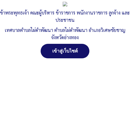
ภารกิจปี 2564
ข้าพระพุทธเจ้า คณะผู้บริหาร ข้าราชการ พนักงานราชการ ลูกจ้าง และ
ประชาชน
Published
, 5 ตุลาคม 2564
|
By
ทต.ไผ่ดำพัฒนา จ.อ่างทอง
เทศบาลตำบลไผ่ดำพัฒนา ตำบลไผ่ดำพัฒนา อำเภอวิเศษชัยชาญ
ประกาศรับสมัครบุคคลเพื่อการสรรหาและเลือกสรรเป็นพนักงานจ้าง
จังหวัดอ่างทอง
ตามภารกิจปี๖๔
ดาวน์โหลด
เข้าสู่เว็บไซต์
Post Views:
894
Posted in
ประกาศ/หนังสือราชการต่าง ๆ
จัดการ การอนุญาตใช้งาน Cookies
เว็บไซต์ เทศบาลตำบลไผ่ดำพัฒนา ตำบลไผ่ดำพัฒนา อำเภอ
วิเศษชัยชาญ จังหวัดอ่างทอง (www.phaidum.go.th) มีการใช้งาน
เทคโนโลยีคุกกี้ หรือ เทคโนโลยีอื่นที่มีลักษณะใกล้เคียงกันกับคุกกี้ บน
เว็บไซต์ของเรา โปรดศึกษา นโยบายการใช้คุกกี้ และ นโยบายความเป็น
ส่วนตัวของข้อมูล ก่อนใช้บริการเว็บไซต์ ได้ที่ลิงค์ด้านล่าง