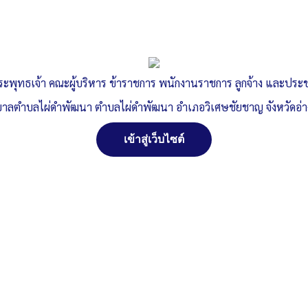
ระพุทธเจ้า คณะผู้บริหาร ข้าราชการ พนักงานราชการ ลูกจ้าง และปร
าลตำบลไผ่ดำพัฒนา ตำบลไผ่ดำพัฒนา อำเภอวิเศษชัยชาญ จังหวัดอ่
เข้าสู่เว็บไซต์