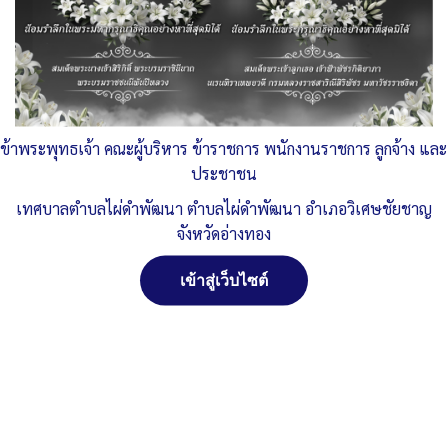
ประกาศจัดตั้งศูนย์
ดาวน์โหลด
Post Views:
838
Posted in
แผนปฏิบัติราชการ ด้านการป้องกัน และ ปราบปราม การ
ทุจริต
ข้าพระพุทธเจ้า คณะผู้บริหาร ข้าราชการ พนักงานราชการ ลูกจ้าง และ
ประชาชน
จัดการ การอนุญาตใช้งาน Cookies
เทศบาลตำบลไผ่ดำพัฒนา ตำบลไผ่ดำพัฒนา อำเภอวิเศษชัยชาญ
จังหวัดอ่างทอง
เว็บไซต์ เทศบาลตำบลไผ่ดำพัฒนา ตำบลไผ่ดำพัฒนา อำเภอ
วิเศษชัยชาญ จังหวัดอ่างทอง (www.phaidum.go.th) มีการใช้งาน
เข้าสู่เว็บไซต์
เทคโนโลยีคุกกี้ หรือ เทคโนโลยีอื่นที่มีลักษณะใกล้เคียงกันกับคุกกี้ บน
เว็บไซต์ของเรา โปรดศึกษา นโยบายการใช้คุกกี้ และ นโยบายความเป็น
ส่วนตัวของข้อมูล ก่อนใช้บริการเว็บไซต์ ได้ที่ลิงค์ด้านล่าง
ยอมรับ
ปฏิเสธ