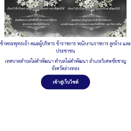
O34ประกาศนโยบายไม่รับของขวัญ
ดาวน์โหลด
Post Views:
1,487
Posted in
ประกาศ/หนังสือราชการต่าง ๆ
,
แผนปฏิบัติราชการ ด้าน
การป้องกัน และ ปราบปราม การทุจริต
ข้าพระพุทธเจ้า คณะผู้บริหาร ข้าราชการ พนักงานราชการ ลูกจ้าง และ
ประชาชน
จัดการ การอนุญาตใช้งาน Cookies
เทศบาลตำบลไผ่ดำพัฒนา ตำบลไผ่ดำพัฒนา อำเภอวิเศษชัยชาญ
จังหวัดอ่างทอง
เว็บไซต์ เทศบาลตำบลไผ่ดำพัฒนา ตำบลไผ่ดำพัฒนา อำเภอ
วิเศษชัยชาญ จังหวัดอ่างทอง (www.phaidum.go.th) มีการใช้งาน
เข้าสู่เว็บไซต์
เทคโนโลยีคุกกี้ หรือ เทคโนโลยีอื่นที่มีลักษณะใกล้เคียงกันกับคุกกี้ บน
เว็บไซต์ของเรา โปรดศึกษา นโยบายการใช้คุกกี้ และ นโยบายความเป็น
ส่วนตัวของข้อมูล ก่อนใช้บริการเว็บไซต์ ได้ที่ลิงค์ด้านล่าง
ยอมรับ
ปฏิเสธ