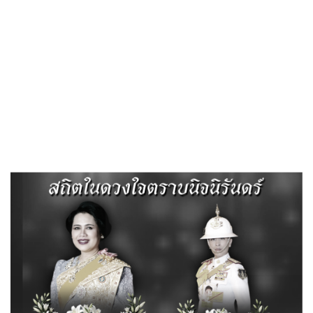
«
ข้อมูลเชิงสถิติเรื่องร้องเรียนการทุจริตและประพฤติมิชอบ
มาตรการส่งเสริมคุณธรรมและความโปร่งใสภายในหน่วยงาน
»
นโยบายไม่รับของขวัญ (No Gift Policy)
Published
, 12 เมษายน 2565
|
By
ทต.ไผ่ดำพัฒนา จ.อ่างทอง