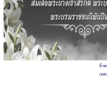
ข้าพ
เทศบ