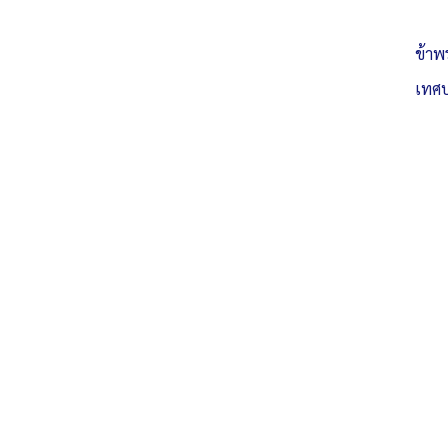
Posted in
แผนปฏิบัติราชการ ด้านการป้องกัน และ ปราบปราม การทุ
ข้าพ
เทศบ