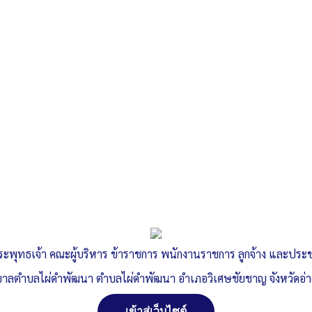
ระพุทธเจ้า คณะผู้บริหาร ข้าราชการ พนักงานราชการ ลูกจ้าง และปร
าลตำบลไผ่ดำพัฒนา ตำบลไผ่ดำพัฒนา อำเภอวิเศษชัยชาญ จังหวัดอ่
เข้าสู่เว็บไซต์