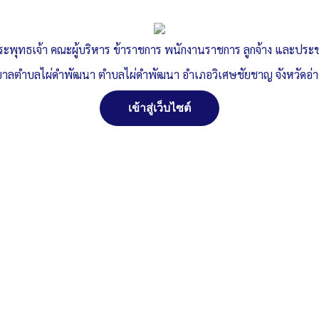
ระพุทธเจ้า คณะผู้บริหาร ข้าราชการ พนักงานราชการ ลูกจ้าง และปร
าลตำบลไผ่ดำพัฒนา ตำบลไผ่ดำพัฒนา อำเภอวิเศษชัยชาญ จังหวัดอ่
เข้าสู่เว็บไซต์