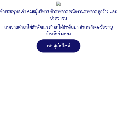
กำแพงกันดิน บริเวณพิพิธภัณฑ์บ้าน
ข้าพระพุทธเจ้า คณะผู้บริหาร ข้าราชการ พนักงานราชการ ลูกจ้าง และ
เรือนไทยหมู่ที่ ๖ ตำบลไผ่ดำพัฒนา
ประชาชน
เทศบาลตำบลไผ่ดำพัฒนา ตำบลไผ่ดำพัฒนา อำเภอวิเศษชัยชาญ
Published
, 4 ตุลาคม 2564
|
By
ทต.ไผ่ดำพัฒนา จ.อ่างทอง
จังหวัดอ่างทอง
ประกาศ-เรื่อง-การตรวจรับงานจ้างโครงการก่อ
ดาวน์โหลด
เข้าสู่เว็บไซต์
Post Views:
987
Posted in
ประกาศสอบราคาจัดซื้อจัดจ้าง
จัดการ การอนุญาตใช้งาน Cookies
เว็บไซต์ เทศบาลตำบลไผ่ดำพัฒนา ตำบลไผ่ดำพัฒนา อำเภอ
วิเศษชัยชาญ จังหวัดอ่างทอง (www.phaidum.go.th) มีการใช้งาน
เทคโนโลยีคุกกี้ หรือ เทคโนโลยีอื่นที่มีลักษณะใกล้เคียงกันกับคุกกี้ บน
เว็บไซต์ของเรา โปรดศึกษา นโยบายการใช้คุกกี้ และ นโยบายความเป็น
ส่วนตัวของข้อมูล ก่อนใช้บริการเว็บไซต์ ได้ที่ลิงค์ด้านล่าง