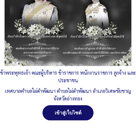
ITA 2567
โดย ITA ทต.ไผ่ดำพัฒนา
, 9 เมษายน 2569
ITA 2566
โดย ITA ทต.ไผ่ดำพัฒนา
, 25 มกราคม 2566
ITA 2565
โดย ITA ทต.ไผ่ดำพัฒนา
, 13 มีนาคม 2565
ข้าพระพุทธเจ้า คณะผู้บริหาร ข้าราชการ พนักงานราชการ ลูกจ้าง และ
ประชาชน
Post Views:
2,613
เทศบาลตำบลไผ่ดำพัฒนา ตำบลไผ่ดำพัฒนา อำเภอวิเศษชัยชาญ
จังหวัดอ่างทอง
เข้าสู่เว็บไซต์
จัดการ การอนุญาตใช้งาน Cookies
เว็บไซต์ เทศบาลตำบลไผ่ดำพัฒนา ตำบลไผ่ดำพัฒนา อำเภอ
วิเศษชัยชาญ จังหวัดอ่างทอง (www.phaidum.go.th) มีการใช้งาน