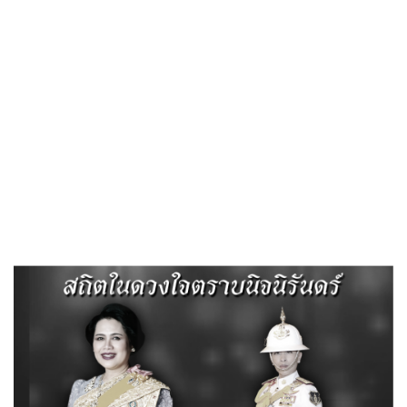
ข่าวกิจกรรม
กิจกรรมงานทำบุญปีใหม่ พ.ศ. ๒๕๖๕ เทศบาลตำบล
ไผ่ดำพัฒนา
ทต.ไผ่ดำพัฒนา จ.อ่างทอง
, 20 มิถุนายน 2565
15:09 น.