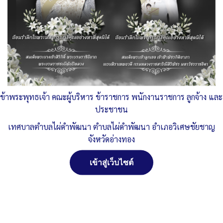
อ่านเพิ่มเติม »
ประชาสัมพันธ์ การรับขึ้นทะเบียนผู้สูงอายุเพื่อรับเบี้ย
ยังชีพผู้สูงอายุ ในปีงบประมาณ 2566
ทต.ไผ่ดำพัฒนา จ.อ่างทอง
, 27 ตุลาคม 2564
14:00 น.
อ่านเพิ่มเติม »
« Previous
1
2
3
Next »
ข้าพระพุทธเจ้า คณะผู้บริหาร ข้าราชการ พนักงานราชการ ลูกจ้าง และ
ประชาชน
เทศบาลตำบลไผ่ดำพัฒนา ตำบลไผ่ดำพัฒนา อำเภอวิเศษชัยชาญ
จังหวัดอ่างทอง
จัดการ การอนุญาตใช้งาน Cookies
เข้าสู่เว็บไซต์
เว็บไซต์ เทศบาลตำบลไผ่ดำพัฒนา ตำบลไผ่ดำพัฒนา อำเภอ
วิเศษชัยชาญ จังหวัดอ่างทอง (www.phaidum.go.th) มีการใช้งาน
เทคโนโลยีคุกกี้ หรือ เทคโนโลยีอื่นที่มีลักษณะใกล้เคียงกันกับคุกกี้ บน
เว็บไซต์ของเรา โปรดศึกษา นโยบายการใช้คุกกี้ และ นโยบายความเป็น
ส่วนตัวของข้อมูล ก่อนใช้บริการเว็บไซต์ ได้ที่ลิงค์ด้านล่าง