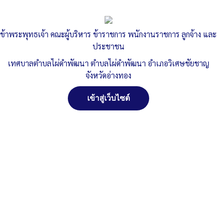
ข้าพระพุทธเจ้า คณะผู้บริหาร ข้าราชการ พนักงานราชการ ลูกจ้าง และ
ประชาชน
เทศบาลตำบลไผ่ดำพัฒนา ตำบลไผ่ดำพัฒนา อำเภอวิเศษชัยชาญ
จังหวัดอ่างทอง
เข้าสู่เว็บไซต์
Post Views:
2,241
จัดการ การอนุญาตใช้งาน Cookies
เว็บไซต์ เทศบาลตำบลไผ่ดำพัฒนา ตำบลไผ่ดำพัฒนา อำเภอ
วิเศษชัยชาญ จังหวัดอ่างทอง (www.phaidum.go.th) มีการใช้งาน
เทคโนโลยีคุกกี้ หรือ เทคโนโลยีอื่นที่มีลักษณะใกล้เคียงกันกับคุกกี้ บน