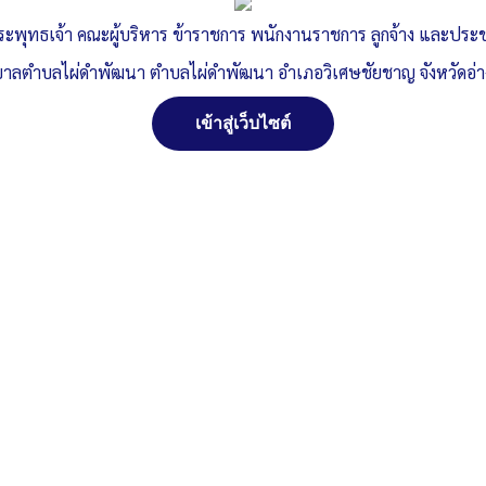
ระพุทธเจ้า คณะผู้บริหาร ข้าราชการ พนักงานราชการ ลูกจ้าง และปร
าลตำบลไผ่ดำพัฒนา ตำบลไผ่ดำพัฒนา อำเภอวิเศษชัยชาญ จังหวัดอ่
เข้าสู่เว็บไซต์