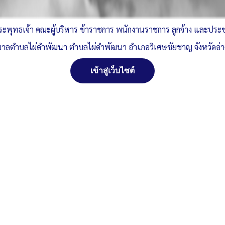
ระพุทธเจ้า คณะผู้บริหาร ข้าราชการ พนักงานราชการ ลูกจ้าง และปร
าลตำบลไผ่ดำพัฒนา ตำบลไผ่ดำพัฒนา อำเภอวิเศษชัยชาญ จังหวัดอ่
เข้าสู่เว็บไซต์