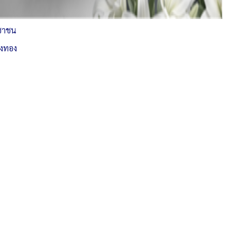
ะชาชน
างทอง
จัดการ การอนุญาตใช้งาน Cookies
เว็บไซต์ เทศบาลตำบลไผ่ดำพัฒนา ตำบลไผ่ดำพัฒนา อำเภอ